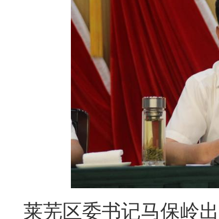
莱芜区委书记马保岭出